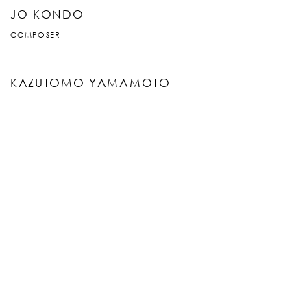
JO KONDO
COMPOSER
KAZUTOMO YAMAMOTO
COMPOSER
SHIMPEI SASAKI
CONDUCTOR
GEN MATSUDA
GUITAR
KEIKO NAKATA